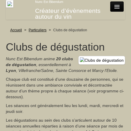
Nunc Est Bibendum
Créateur d’évènements
autour du vin
Agenda
Accueil
>
Particuliers
>
Clubs de dégustation
Particuliers
Clubs de dégustation
Introduction
Nunc Est Bibendum anime
20 clubs
Clubs de dégustation
de dégustation
, essentiellement à
Lyon
, Villefranche/Saône, Sainte Consorce et Marcy l’Etoile.
Initiation à la dégustation
Chaque club est constitué d’une douzaine de personnes, qui se
Voyages et sorties dans le vignoble
réunissent dans une ambiance conviviale et décontractée
autour d’un thème propre à chaque séance (voir programme ci-
Le rallye du vin
dessous).
Les séances ont généralement lieu les lundi, mardi, mercredi et
Constitution de cave
jeudi soir.
Degustations de prestige
Les dégustations au sein des clubs s’articulent autour de 10
séances annuelles réparties à raison d’une séance par mois de