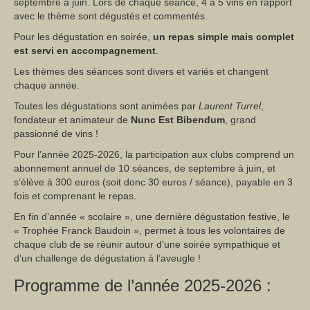
septembre à juin. Lors de chaque séance, 4 à 5 vins en rapport
Entreprise
avec le thème sont dégustés et commentés.
Introduction
Pour les dégustation en soirée,
un repas simple mais complet
est servi en accompagnement
.
Le Rallye du vin à Lyon
Les thèmes des séances sont divers et variés et changent
chaque année.
Les XII Travaux de Bacchus
Toutes les dégustations sont animées par
Laurent Turrel
,
L’initiation ludique à la dégustation
fondateur et animateur de
Nunc Est Bibendum
, grand
passionné de vins !
La découverte des grands vins de la région Rhône-Alpes
Pour l’année 2025-2026, la participation aux clubs comprend un
abonnement annuel de 10 séances, de septembre à juin, et
L’Atelier des 5 sens
s’élève à 300 euros (soit donc 30 euros / séance), payable en 3
fois et comprenant le repas.
Vins & Fromages
En fin d’année « scolaire », une dernière dégustation festive, le
Vins & Chocolats
« Trophée Franck Baudoin », permet à tous les volontaires de
chaque club de se réunir autour d’une soirée sympathique et
Clubs
d’un challenge de dégustation à l’aveugle !
Programme de l’année 2025-2026 :
Présentation