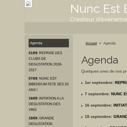
Nunc Est
Créateur d’évènemen
Agenda
Accueil
>
Agenda
01/09
: REPRISE DES
Agenda
CLUBS DE
DEGUSTATION 2026-
2027
Quelques unes de nos pro
07/09
: NUNC EST
1er septembre:
REPRI
BIBENDUM FETE SES 20
ANS !
7 septembre:
NUNC E
16/09
: INITIATION A LA
DEGUSTATION DES
16 septembre:
INITIA
VINS
18 septembre:
GRAND
18/09
: GRANDE
DEGUSTATION