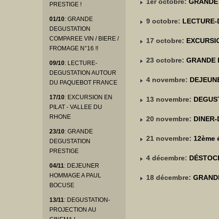
1er octobre:
GRANDE 
PRESTIGE !
01/10
: GRANDE
9 octobre:
LECTURE-
DEGUSTATION
COMPAREE VIN / BIERE /
17 octobre:
EXCURSIO
FROMAGE N°16 !!
23 octobre:
GRANDE 
09/10
: LECTURE-
DEGUSTATION AUTOUR
4 novembre:
DEJEUN
DU PAQUEBOT FRANCE
17/10
: EXCURSION EN
13 novembre:
DEGUST
PILAT - VALLEE DU
RHONE
20 novembre:
DINER
23/10
: GRANDE
21 novembre:
12ème 
DEGUSTATION
PRESTIGE
4 décembre:
DÉSTOCK
04/11
: DEJEUNER
HOMMAGE A PAUL
18 décembre:
GRANDE
BOCUSE
13/11
: DEGUSTATION-
PROJECTION AU